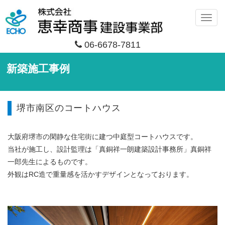
メ
ニ
06-6678-7811
ュ
ー
新築施工事例
堺市南区のコートハウス
大阪府堺市の閑静な住宅街に建つ中庭型コートハウスです。
当社が施工し、設計監理は「真銅祥一朗建築設計事務所」真銅祥
一郎先生によるものです。
外観はRC造で重量感を活かすデザインとなっております。