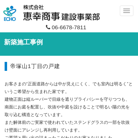
メ
ニ
06-6678-7811
ュ
ー
新築施工事例
帝塚山1丁目の戸建
お客さまの“正面道路からは中が見えにくく、でも室内は明るく”と
いうご希望から生まれた家です。
建物正面は縦ルーバーで目線を遮りプライバシーを守りつつも、
南面にお庭を配置し、吹抜や中庭を設けることで明るい陽の光を
取り込む構造となっています。
また解体前のご実家で使われていたステンドグラスの一部を吹抜
け壁面にアレンジし再利用しています。
ご要望と思い出の詰まったこだわりのお家となりました。