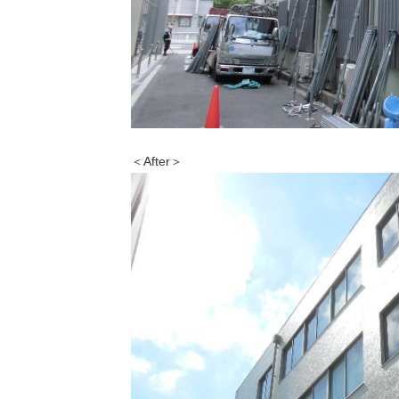
＜After＞