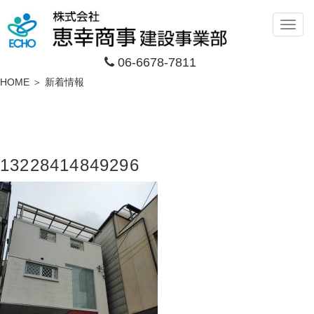
メ
ニ
06-6678-7811
ュ
ー
HOME ＞ 新着情報
13228414849296